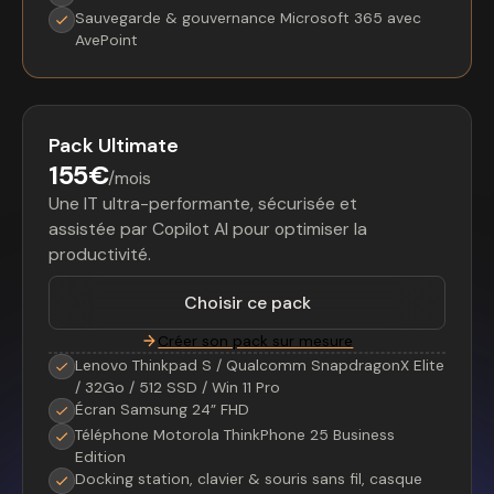
Sauvegarde & gouvernance Microsoft 365 avec
AvePoint
Pack Ultimate
155€
/mois
Une IT ultra-performante, sécurisée et
assistée par Copilot AI pour optimiser la
productivité.
Choisir ce pack
Créer son pack sur mesure
Lenovo Thinkpad S / Qualcomm SnapdragonX Elite
/ 32Go / 512 SSD / Win 11 Pro
Écran Samsung 24” FHD
Téléphone Motorola ThinkPhone 25 Business
Edition
Docking station, clavier & souris sans fil, casque