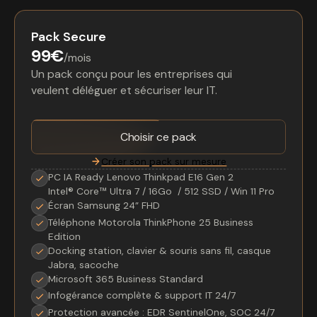
Pack Secure
99€
/mois
Un pack conçu pour les entreprises qui
veulent déléguer et sécuriser leur IT.
Choisir ce pack
Créer son pack sur mesure
PC IA Ready Lenovo Thinkpad E16 Gen 2
Intel® Core™ Ultra 7 / 16Go / 512 SSD / Win 11 Pro
Écran Samsung 24” FHD
Téléphone Motorola ThinkPhone 25 Business
Edition
Docking station, clavier & souris sans fil, casque
Jabra, sacoche
Microsoft 365 Business Standard
Infogérance complète & support IT 24/7
Protection avancée : EDR SentinelOne, SOC 24/7