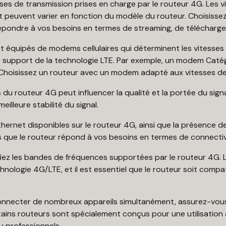
tesses de transmission prises en charge par le routeur 4G. Les
peuvent varier en fonction du modèle du routeur. Choisissez
pondre à vos besoins en termes de streaming, de téléchargemen
t équipés de modems cellulaires qui déterminent les vitesse
r support de la technologie LTE. Par exemple, un modem Caté
. Choisissez un routeur avec un modem adapté aux vitesses d
du routeur 4G peut influencer la qualité et la portée du sign
eilleure stabilité du signal.
Ethernet disponibles sur le routeur 4G, ainsi que la présence
que le routeur répond à vos besoins en termes de connectivit
fiez les bandes de fréquences supportées par le routeur 4G. 
nologie 4G/LTE, et il est essentiel que le routeur soit compat
connecter de nombreux appareils simultanément, assurez-vous
rtains routeurs sont spécialement conçus pour une utilisation 
u professionnels.