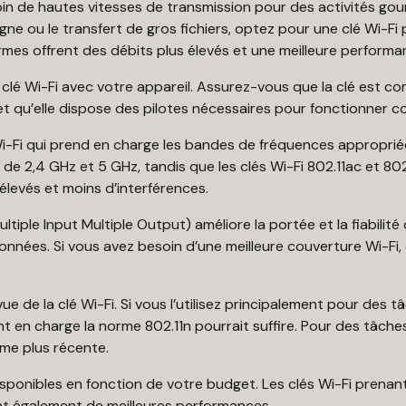
oin de hautes vitesses de transmission pour des activités go
ligne ou le transfert de gros fichiers, optez pour une clé Wi-
mes offrent des débits plus élevés et une meilleure performa
 la clé Wi-Fi avec votre appareil. Assurez-vous que la clé est 
et qu’elle dispose des pilotes nécessaires pour fonctionner 
Wi-Fi qui prend en charge les bandes de fréquences appropriée
e 2,4 GHz et 5 GHz, tandis que les clés Wi-Fi 802.11ac et 802
élevés et moins d’interférences.
tiple Input Multiple Output) améliore la portée et la fiabilité d
nnées. Si vous avez besoin d’une meilleure couverture Wi-Fi,
évue de la clé Wi-Fi. Si vous l’utilisez principalement pour des 
ant en charge la norme 802.11n pourrait suffire. Pour des tâc
me plus récente.
sponibles en fonction de votre budget. Les clés Wi-Fi prenan
ent également de meilleures performances.