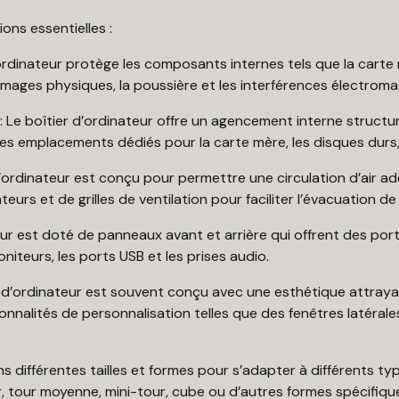
ions essentielles :
’ordinateur protège les composants internes tels que la carte 
mmages physiques, la poussière et les interférences électrom
: Le boîtier d’ordinateur offre un agencement interne structuré 
es emplacements dédiés pour la carte mère, les disques durs, l
d’ordinateur est conçu pour permettre une circulation d’air a
urs et de grilles de ventilation pour faciliter l’évacuation de l’
teur est doté de panneaux avant et arrière qui offrent des po
moniteurs, les ports USB et les prises audio.
er d’ordinateur est souvent conçu avec une esthétique attra
ctionnalités de personnalisation telles que des fenêtres latér
s différentes tailles et formes pour s’adapter à différents typ
 tour moyenne, mini-tour, cube ou d’autres formes spécifiques