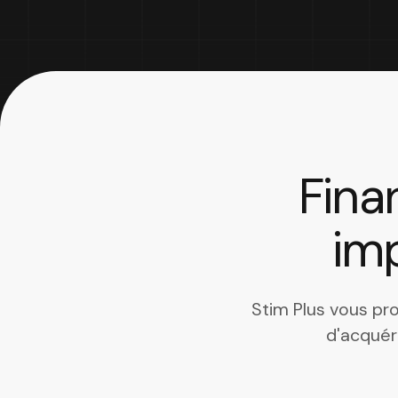
Fina
imp
Stim Plus vous p
d'acquér