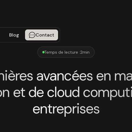
Blog
Contact
Temps de lecture :
2
min
nières avancées en ma
ion et de cloud comput
entreprises