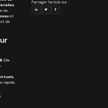
Partager l'article sur :
érielles
e de
éseau
et
et de
our
2B
. Elle
s
virtuels
,
s rapide.
s