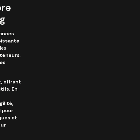
ère
ng
ances
oissante
des
nteneurs
,
des
, offrant
ifs. En
s
ilité,
l pour
ques et
our