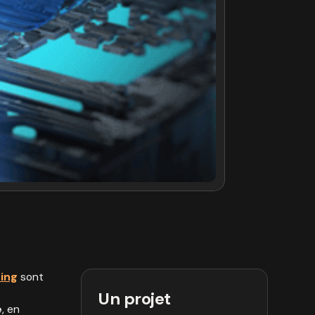
ing
sont
Un projet
é
, en