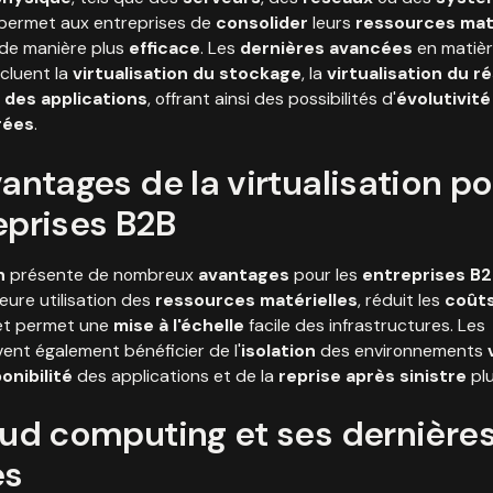
 permet aux entreprises de
consolider
leurs
ressources mat
r de manière plus
efficace
. Les
dernières avancées
en matièr
cluent la
virtualisation du stockage
, la
virtualisation du r
n des applications
, offrant ainsi des possibilités d'
évolutivité
rées
.
vantages de la virtualisation p
eprises B2B
n
présente de nombreux
avantages
pour les
entreprises B
eure utilisation des
ressources matérielles
, réduit les
coût
t permet une
mise à l'échelle
facile des infrastructures. Les
ent également bénéficier de l'
isolation
des environnements
onibilité
des applications et de la
reprise après sinistre
plu
oud computing et ses dernière
es