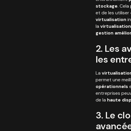
stockage
. Cela
et de les utilise
virtualisation
in
la
virtualisatio
gestion amélio
2. Les a
les entr
La
virtualisatio
permet une meill
opérationnels
e
entreprises peuv
de la
haute disp
3. Le cl
avancé