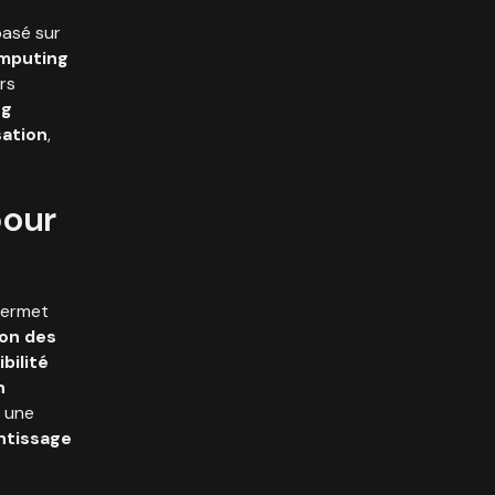
basé sur
mputing
rs
ng
ation
,
pour
 permet
on des
bilité
n
 une
ntissage