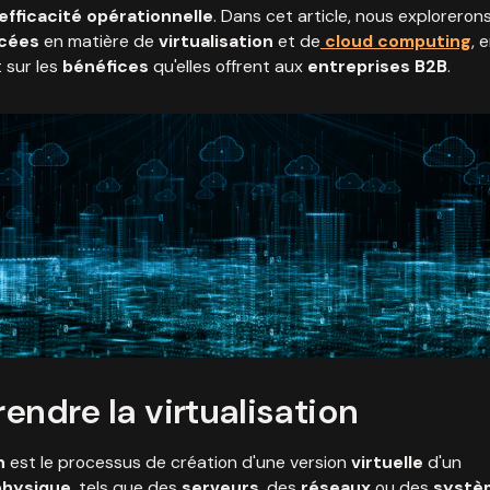
efficacité opérationnelle
. Dans cet article, nous explorerons
ncées
en matière de
virtualisation
et de
cloud computing
, 
 sur les
bénéfices
qu'elles offrent aux
entreprises B2B
.
endre la virtualisation
n
est le processus de création d'une version
virtuelle
d'un
physique
, tels que des
serveurs
, des
réseaux
ou des
systè