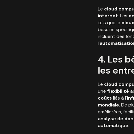
Le
cloud compu
internet
. Les
en
tels que le
cloud
besoins spécifiq
incluent des fonc
l'
automatisatio
4. Les 
les entr
Le
cloud compu
une
flexibilité
ac
coûts
liés à l'
in
mondiale
. De pl
améliorées, facil
analyse de do
automatique
.