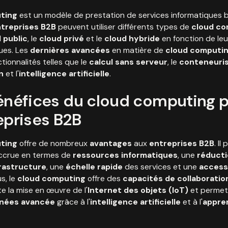
ting
est un modèle de prestation de services informatiques 
treprises B2B
peuvent utiliser différents types de
cloud co
 public
, le
cloud privé
et le
cloud hybride
en fonction de leu
ues. Les
dernières avancées
en matière de
cloud computi
tionnalités telles que le
calcul sans serveur
, le
conteneuris
n
et l'
intelligence artificielle
.
bénéfices du cloud computing 
eprises B2B
ting
offre de nombreux
avantages
aux
entreprises B2B
. Il
crue en termes de
ressources informatiques
, une
réducti
frastructure
, une
échelle rapide
des services et une
accessi
us, le
cloud computing
offre des
capacités de collaboratio
ite la mise en œuvre de l'
Internet des objets (IoT)
et permet
nnées avancée
grâce à l'
intelligence artificielle
et à l'
appre