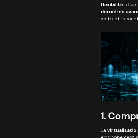
flexibilité
et en
dernières ava
mettant l'accent
1. Compr
La
virtualisatio
environnement