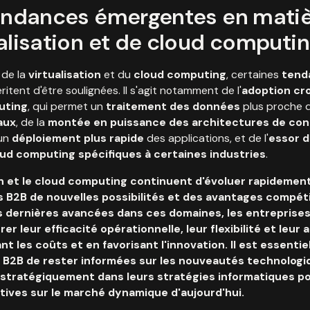
tendances émergentes en mati
alisation et de cloud computi
 de la
virtualisation
et du
cloud computing
, certaines
tend
itent d'être soulignées. Il s'agit notamment de l'
adoption cr
uting
, qui permet un
traitement des données
plus proche 
naux
, de la
montée en puissance des architectures de co
 un
déploiement plus rapide
des applications, et de l'
essor 
oud computing spécifiques à certaines industries
.
on et le cloud computing continuent d'évoluer rapidement
 B2B de nouvelles possibilités et des avantages compétit
 dernières avancées dans ces domaines, les entreprise
r leur efficacité opérationnelle, leur flexibilité et leur ag
nt les coûts et en favorisant l'innovation. Il est essentie
s B2B de rester informées sur les nouveautés technologi
r stratégiquement dans leurs stratégies informatiques p
tives sur le marché dynamique d'aujourd'hui.