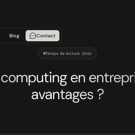
Blog
Contact
Temps de lecture :
2
min
 computing en entrepri
avantages ?