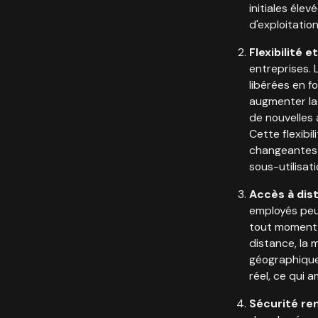
initiales éle
d'exploitation
Flexibilité e
entreprises.
libérées en f
augmenter la
de nouvelles 
Cette flexib
changeantes d
sous-utilisat
Accès à dist
employés peu
tout moment, 
distance, la 
géographique
réel, ce qui a
Sécurité re