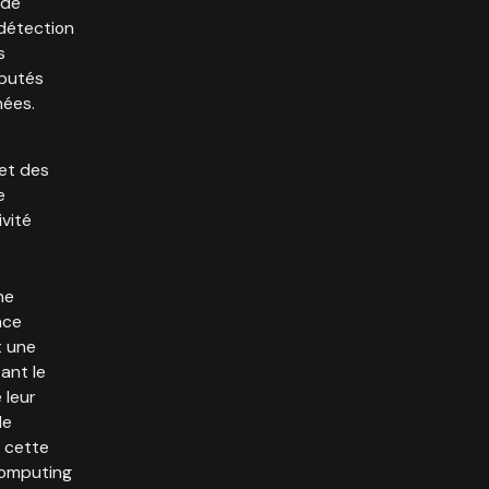
 de
 détection
s
éputés
nées.
et des
e
vité
ne
nce
t une
ant le
 leur
de
 cette
computing