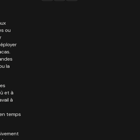
aux
es ou
r
déployer
acas.
mandes
ou la
les
ù et à
vail à
 en temps
ssivement