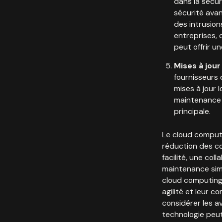
dans la sécur
sécurité avan
des intrusio
entreprises, 
peut offrir u
Mises à jour
fournisseurs 
mises à jour 
maintenance f
principale.
Le cloud computi
réduction des coû
facilité, une col
maintenance simp
cloud computing,
agilité et leur c
considérer les a
technologie peut