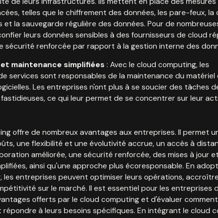
ité de leurs infrastructures. Ils mettent en place des mesures
cées, telles que le chiffrement des données, les pare-feux, la
ns et la sauvegarde régulière des données. Pour de nombreuse
confier leurs données sensibles à des fournisseurs de cloud r
ne sécurité renforcée par rapport à la gestion interne des don
 et maintenance simplifiées
: Avec le cloud computing, les
de services sont responsables de la maintenance du matériel 
logicielles. Les entreprises n'ont plus à se soucier des tâches d
astidieuses, ce qui leur permet de se concentrer sur leur acti
ng offre de nombreux avantages aux entreprises. Il permet u
ts, une flexibilité et une évolutivité accrue, un accès à dista
laboration améliorée, une sécurité renforcée, des mises à jour e
lifiées, ainsi qu'une approche plus écoresponsable. En adopt
 les entreprises peuvent optimiser leurs opérations, accroître
ompétitivité sur le marché. Il est essentiel pour les entreprises 
vantages offerts par le cloud computing et d'évaluer comment
 répondre à leurs besoins spécifiques. En intégrant le cloud 