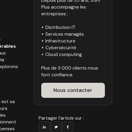
Depuis plus de 35 ans, Stim
Plus accompagne les
entreprises :
•
Distribution IT
•
Services managés
e
•
Infrastructure
érables
•
Cybersécurité
aux
•
Cloud computing
ia
Explorons
Plus de 3 000 clients nous
font confiance.
Nous contacter
 est sa
eurs
les
Partager l'article sur :
tionnent
épenses